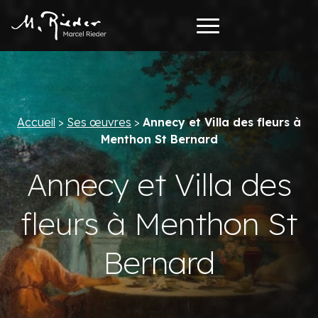
Accueil
>
Ses œuvres
>
Annecy et Villa des fleurs à
Menthon St Bernard
Annecy et Villa des
fleurs à Menthon St
Bernard