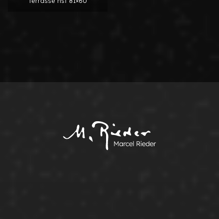
terrasse hst 81×60