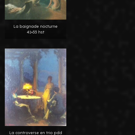
La baignade nocturne
41×33 hst
La controverse en trio pdd